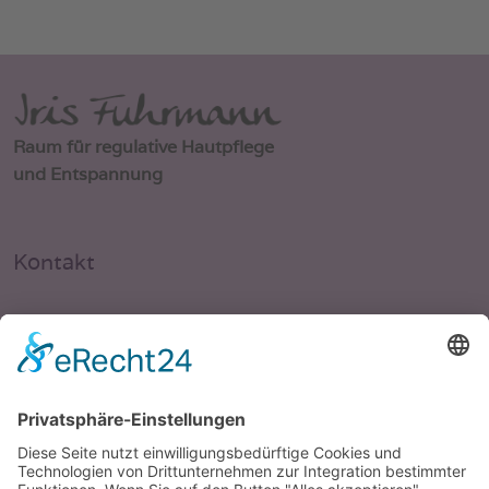
Raum für regulative Hautpflege
und Entspannung
Kontakt
Leopoldstrasse 32, 4. OG
80802 München
Tel. 0179-2923718
info@regulativehautpflege.de